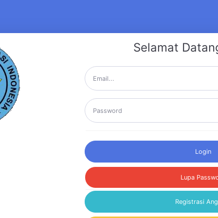
Selamat Datan
Login
Lupa Passw
Registrasi An