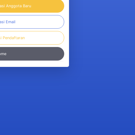
rasi Anggota Baru
asi Email
si Pendaftaran
Home