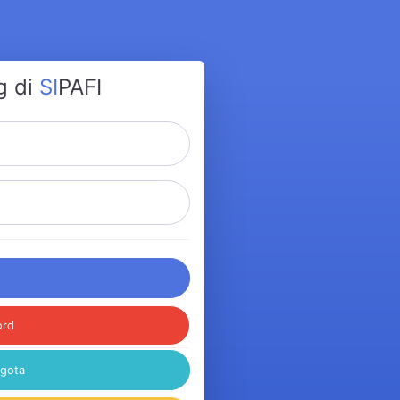
g di
SI
PAFI
ord
ggota