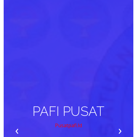
PAFI PUSAT
‹
›
Pusatpafi.id